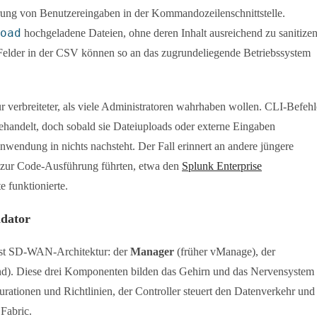
erung von Benutzereingaben in der Kommandozeilenschnittstelle.
oad
hochgeladene Dateien, ohne deren Inhalt ausreichend zu sanitizen
 Felder in der CSV können so an das zugrundeliegende Betriebssystem
ur verbreiteter, als viele Administratoren wahrhaben wollen. CLI-Befehl
handelt, doch sobald sie Dateiuploads oder externe Eingaben
banwendung in nichts nachsteht. Der Fall erinnert an andere jüngere
n zur Code-Ausführung führten, etwa den
Splunk Enterprise
e funktionierte.
idator
lyst SD-WAN-Architektur: der
Manager
(früher vManage), der
d). Diese drei Komponenten bilden das Gehirn und das Nervensystem
tionen und Richtlinien, der Controller steuert den Datenverkehr und
 Fabric.