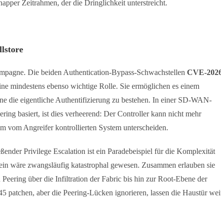
apper Zeitrahmen, der die Dringlichkeit unterstreicht.
lstore
ampagne. Die beiden Authentication-Bypass-Schwachstellen
CVE-2026
ine mindestens ebenso wichtige Rolle. Sie ermöglichen es einem
ne die eigentliche Authentifizierung zu bestehen. In einer SD-WAN-
ering basiert, ist dies verheerend: Der Controller kann nicht mehr
m vom Angreifer kontrollierten System unterscheiden.
nder Privilege Escalation ist ein Paradebeispiel für die Komplexität
llein wäre zwangsläufig katastrophal gewesen. Zusammen erlauben sie
ering über die Infiltration der Fabric bis hin zur Root-Ebene der
 patchen, aber die Peering-Lücken ignorieren, lassen die Haustür wei