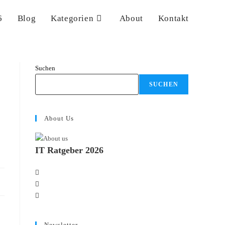
6
Blog
Kategorien
About
Kontakt
Suchen
SUCHEN
About Us
IT Ratgeber 2026
Opens
Opens
in
Opens
in
a
in
a
new
a
new
tab
Newsletter