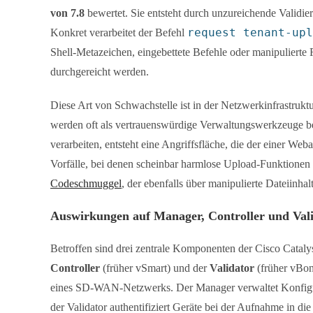
von 7.8
bewertet. Sie entsteht durch unzureichende Validi
request tenant-upl
Konkret verarbeitet der Befehl
Shell-Metazeichen, eingebettete Befehle oder manipulierte
durchgereicht werden.
Diese Art von Schwachstelle ist in der Netzwerkinfrastrukt
werden oft als vertrauenswürdige Verwaltungswerkzeuge be
verarbeiten, entsteht eine Angriffsfläche, die der einer We
Vorfälle, bei denen scheinbar harmlose Upload-Funktione
Codeschmuggel
, der ebenfalls über manipulierte Dateiinhalt
Auswirkungen auf Manager, Controller und Val
Betroffen sind drei zentrale Komponenten der Cisco Cata
Controller
(früher vSmart) und der
Validator
(früher vBon
eines SD-WAN-Netzwerks. Der Manager verwaltet Konfigura
der Validator authentifiziert Geräte bei der Aufnahme in die