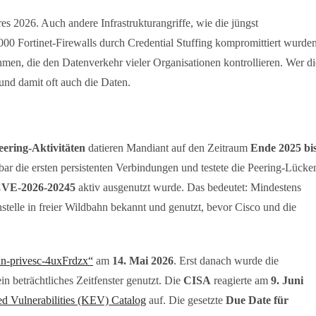
res 2026. Auch andere Infrastrukturangriffe, wie die jüngst
.000 Fortinet-Firewalls durch Credential Stuffing kompromittiert wurden
ehmen, die den Datenverkehr vieler Organisationen kontrollieren. Wer di
 und damit oft auch die Daten.
ering-Aktivitäten
datieren Mandiant auf den Zeitraum
Ende 2025 bi
enbar die ersten persistenten Verbindungen und testete die Peering-Lücke
VE-2026-20245
aktiv ausgenutzt wurde. Das bedeutet: Mindestens
telle in freier Wildbahn bekannt und genutzt, bevor Cisco und die
an-privesc-4uxFrdzx“
am
14. Mai 2026
. Erst danach wurde die
ein beträchtliches Zeitfenster genutzt. Die
CISA
reagierte am
9. Juni
d Vulnerabilities (KEV) Catalog
auf. Die gesetzte
Due Date für