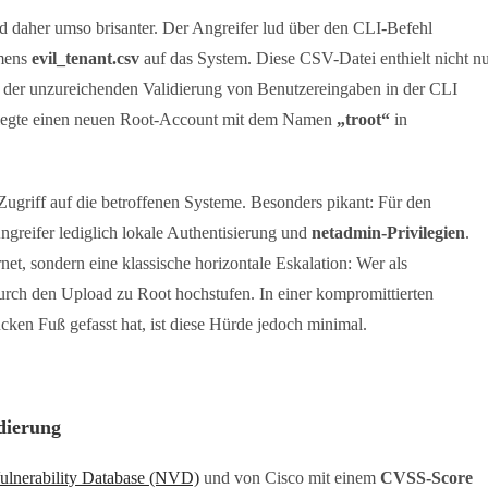
und daher umso brisanter. Der Angreifer lud über den CLI-Befehl
amens
evil_tenant.csv
auf das System. Diese CSV-Datei enthielt nicht n
 der unzureichenden Validierung von Benutzereingaben in der CLI
 legte einen neuen Root-Account mit dem Namen
„troot“
in
ugriff auf die betroffenen Systeme. Besonders pikant: Für den
greifer lediglich lokale Authentisierung und
netadmin-Privilegien
.
net, sondern eine klassische horizontale Eskalation: Wer als
urch den Upload zu Root hochstufen. In einer kompromittierten
cken Fuß gefasst hat, ist diese Hürde jedoch minimal.
dierung
ulnerability Database (NVD)
und von Cisco mit einem
CVSS-Score