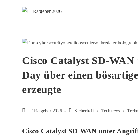
Zum
Inhalt
springen
Cisco Catalyst SD-WAN u
Day über einen bösarti
erzeugte
Beitrags-
Beitrags-
IT Ratgeber 2026
Sicherheit
/
Technews
/
Tech
Autor:
Kategorie:
Cisco Catalyst SD-WAN unter Angriff