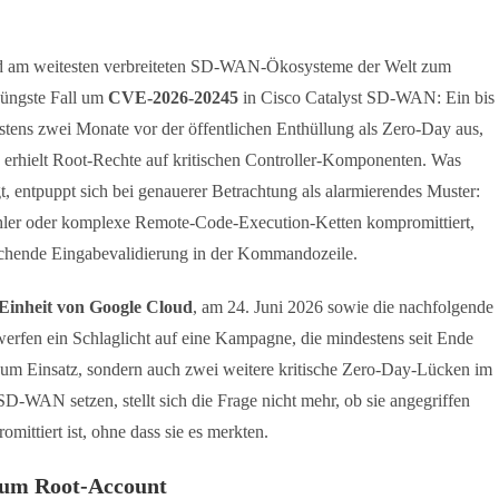
und am weitesten verbreiteten SD-WAN-Ökosysteme der Welt zum
 jüngste Fall um
CVE-2026-20245
in Cisco Catalyst SD-WAN: Ein bis
stens zwei Monate vor der öffentlichen Enthüllung als Zero-Day aus,
erhielt Root-Rechte auf kritischen Controller-Komponenten. Was
t, entpuppt sich bei genauerer Betrachtung als alarmierendes Muster:
ehler oder komplexe Remote-Code-Execution-Ketten kompromittiert,
ichende Eingabevalidierung in der Kommandozeile.
-Einheit von Google Cloud
, am 24. Juni 2026 sowie die nachfolgende
erfen ein Schlaglicht auf eine Kampagne, die mindestens seit Ende
m Einsatz, sondern auch zwei weitere kritische Zero-Day-Lücken im
D-WAN setzen, stellt sich die Frage nicht mehr, ob sie angegriffen
mittiert ist, ohne dass sie es merkten.
 zum Root-Account