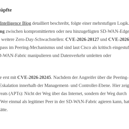
nüpfte
Intelligence Blog
detailliert beschreibt, folgte einer mehrstufigen Logik
ing
zwischen kompromittierten oder neu hinzugefügten SD-WAN-Edge
ei weitere Zero-Day-Schwachstellen:
CVE-2026-20127
und
CVE-2026
ass im Peering-Mechanismus und sind laut Cisco als kritisch eingestuf
e SD-WAN-Fabric manipulieren und Datenverkehr umleiten oder
e erst mit
CVE-2026-20245
. Nachdem der Angreifer über die Peering-
 Eskalation innerhalb der Management- und Controller-Ebene. Hier zeig
reats (APTs): Nicht der Weg über das Internet, sondern der Weg durch
. Wer einmal als legitimer Peer in der SD-WAN-Fabric agieren kann, ha
ätte.