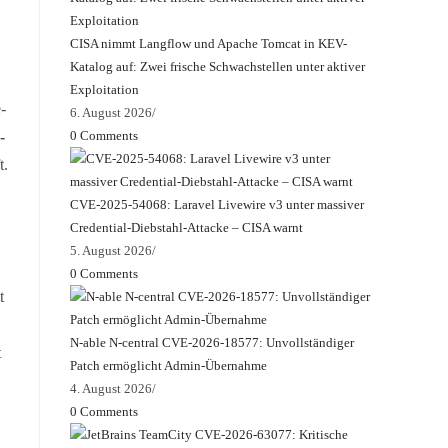
CISA nimmt Langflow und Apache Tomcat in KEV-
Katalog auf: Zwei frische Schwachstellen unter aktiver
.
Exploitation
-
6. August 2026
/
0 Comments
-
t.
CVE-2025-54068: Laravel Livewire v3 unter massiver
Credential-Diebstahl-Attacke – CISA warnt
5. August 2026
/
0 Comments
t
N-able N-central CVE-2026-18577: Unvollständiger
t
Patch ermöglicht Admin-Übernahme
4. August 2026
/
0 Comments