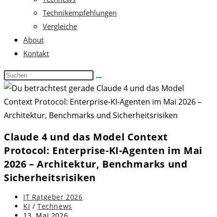
Technikempfehlungen
Vergleiche
About
Kontakt
Diese
Website
durchsuchen
Claude 4 und das Model Context
Protocol: Enterprise-KI-Agenten im Mai
2026 – Architektur, Benchmarks und
Sicherheitsrisiken
Beitrags-
IT Ratgeber 2026
Autor:
Beitrags-
KI
/
Technews
Kategorie:
Beitrag
13. Mai 2026