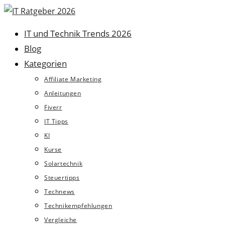
Zum
Inhalt
IT und Technik Trends 2026
springen
Blog
Kategorien
Affiliate Marketing
Anleitungen
Fiverr
IT Tipps
KI
Kurse
Solartechnik
Steuertipps
Technews
Technikempfehlungen
Vergleiche