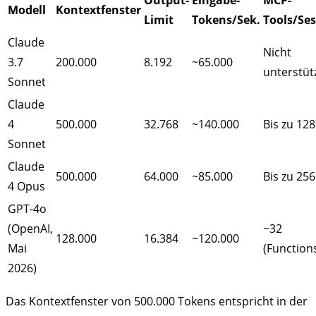
Modell
Kontextfenster
Limit
Tokens/Sek.
Tools/Se
Claude
Nicht
3.7
200.000
8.192
~65.000
unterstüt
Sonnet
Claude
4
500.000
32.768
~140.000
Bis zu 128
Sonnet
Claude
500.000
64.000
~85.000
Bis zu 256
4 Opus
GPT-4o
(OpenAI,
~32
128.000
16.384
~120.000
Mai
(Function
2026)
Das Kontextfenster von 500.000 Tokens entspricht in der