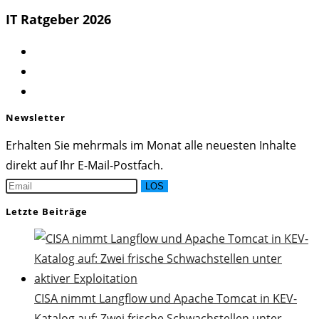
IT Ratgeber 2026
Opens
in
Opens
a
in
Opens
new
a
in
Newsletter
tab
new
a
Erhalten Sie mehrmals im Monat alle neuesten Inhalte
tab
new
direkt auf Ihr E-Mail-Postfach.
tab
LOS
Letzte Beiträge
CISA nimmt Langflow und Apache Tomcat in KEV-
Katalog auf: Zwei frische Schwachstellen unter