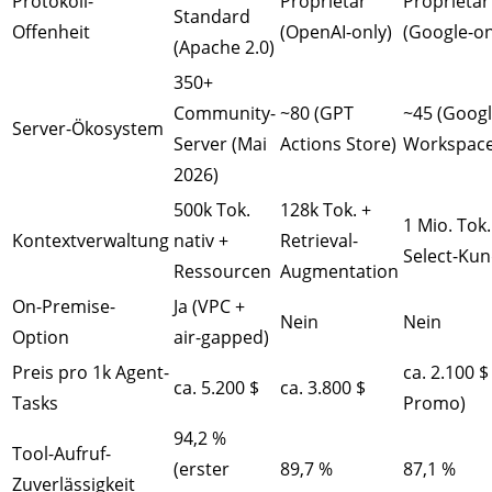
Protokoll-
Proprietär
Proprietär
Standard
Offenheit
(OpenAI-only)
(Google-on
(Apache 2.0)
350+
Community-
~80 (GPT
~45 (Goog
Server-Ökosystem
Server (Mai
Actions Store)
Workspace
2026)
500k Tok.
128k Tok. +
1 Mio. Tok.
Kontextverwaltung
nativ +
Retrieval-
Select-Ku
Ressourcen
Augmentation
On-Premise-
Ja (VPC +
Nein
Nein
Option
air-gapped)
Preis pro 1k Agent-
ca. 2.100 $
ca. 5.200 $
ca. 3.800 $
Tasks
Promo)
94,2 %
Tool-Aufruf-
(erster
89,7 %
87,1 %
Zuverlässigkeit