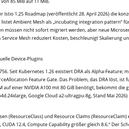
von 85 MiB auf 11 MiB.
der Istio 1.25 Roadmap (veröffentlicht 28. April 2026) die 
listet Ambient Mesh als „incubating integration pattern“ f
n müssen nicht sofort migriert werden, aber neue Microser
s Service Mesh reduziert Kosten, beschleunigt Skalierung und
elle Device-Plugins
3756. Seit Kubernetes 1.26 existiert DRA als Alpha-Feature; mi
eAllocation Feature Gate. Das Problem, das DRA löst, ist 
M auf einer NVIDIA A100 mit 80 GiB benötigt, bekommt die 
4d.24xlarge, Google Cloud a2-ultragpu-8g, Stand Mai 2026) s
ssen (ResourceClass) und Resource Claims (ResourceClaim) 
AM, CUDA 12.4, Compute Capability größer gleich 8.6.“ Der S