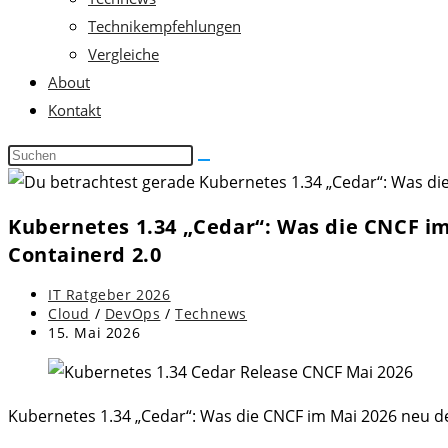
Technikempfehlungen
Vergleiche
About
Kontakt
Diese
Website
durchsuchen
Kubernetes 1.34 „Cedar“: Was die CNCF im
Containerd 2.0
Beitrags-
IT Ratgeber 2026
Autor:
Beitrags-
Cloud
/
DevOps
/
Technews
Kategorie:
Beitrag
15. Mai 2026
zuletzt
geändert
am:
Kubernetes 1.34 „Cedar“: Was die CNCF im Mai 2026 neu de