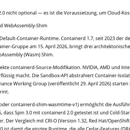
2.0 nicht optional — es ist die Voraussetzung, um Cloud-Kos
 und WebAssembly-Shim
efault-Container-Runtime. Containerd 1.7, seit 2023 der de
ainer-Gruppe am 15. April 2026, bringt drei architektonisch
WebAssembly (Wasm) Shim.
ekte containerd-Source-Modifikation. NVIDIA, AMD und Intel 
üssig macht. Die Sandbox-API abstrahiert Container-Isolati
mance Working Group (veröffentlicht 29. April 2026) starten
int.
 oder containerd-shim-wasmtime-v1) ermöglicht die Ausfü
dass Spin 3.0 mit containerd 2.0 getestet ist und Cold-Star
r. Der Vergleich mit CRI-O (Version 1.32, Red Hat/OpenShift
 ist damit die einzige Runtime, die alle Cedar-Features (DR