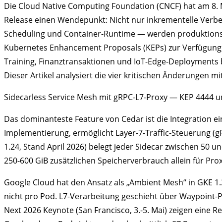
Die Cloud Native Computing Foundation (CNCF) hat am 8.
Release einen Wendepunkt: Nicht nur inkrementelle Verbe
Scheduling und Container-Runtime — werden produktionsrei
Kubernetes Enhancement Proposals (KEPs) zur Verfügung, da
Training, Finanztransaktionen und IoT-Edge-Deployments be
Dieser Artikel analysiert die vier kritischen Änderungen 
Sidecarless Service Mesh mit gRPC-L7-Proxy — KEP 4444 
Das dominanteste Feature von Cedar ist die Integration ei
Implementierung, ermöglicht Layer-7-Traffic-Steuerung (gRP
1.24, Stand April 2026) belegt jeder Sidecar zwischen 50 
250-600 GiB zusätzlichen Speicherverbrauch allein für Pr
Google Cloud hat den Ansatz als „Ambient Mesh“ in GKE 1.
nicht pro Pod. L7-Verarbeitung geschieht über Waypoint-
Next 2026 Keynote (San Francisco, 3.-5. Mai) zeigen eine R