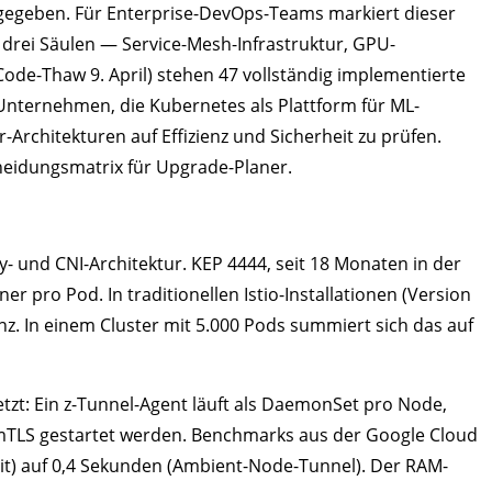
gegeben. Für Enterprise-DevOps-Teams markiert dieser
drei Säulen — Service-Mesh-Infrastruktur, GPU-
de-Thaw 9. April) stehen 47 vollständig implementierte
 Unternehmen, die Kubernetes als Plattform für ML-
Architekturen auf Effizienz und Sicherheit zu prüfen.
cheidungsmatrix für Upgrade-Planer.
y- und CNI-Architektur. KEP 4444, seit 18 Monaten in der
r pro Pod. In traditionellen Istio-Installationen (Version
nz. In einem Cluster mit 5.000 Pods summiert sich das auf
tzt: Ein z-Tunnel-Agent läuft als DaemonSet pro Node,
m mTLS gestartet werden. Benchmarks aus der Google Cloud
Init) auf 0,4 Sekunden (Ambient-Node-Tunnel). Der RAM-