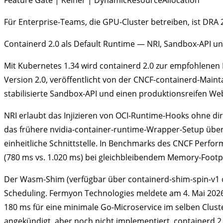
Feature Gate | Keiner | DynamicResourceAllocation
Für Enterprise-Teams, die GPU-Cluster betreiben, ist DRA 
Containerd 2.0 als Default Runtime — NRI, Sandbox-API
Mit Kubernetes 1.34 wird containerd 2.0 zur empfohlenen D
Version 2.0, veröffentlicht von der CNCF-containerd-Maint
stabilisierte Sandbox-API und einen produktionsreifen 
NRI erlaubt das Injizieren von OCI-Runtime-Hooks ohne dir
das frühere nvidia-container-runtime-Wrapper-Setup überfl
einheitliche Schnittstelle. In Benchmarks des CNCF Perfor
(780 ms vs. 1.020 ms) bei gleichbleibendem Memory-Footpr
Der Wasm-Shim (verfügbar über containerd-shim-spin-v1
Scheduling. Fermyon Technologies meldete am 4. Mai 2026, 
180 ms für eine minimale Go-Microservice im selben Cluste
angekündigt, aber noch nicht implementiert. containerd 2.0