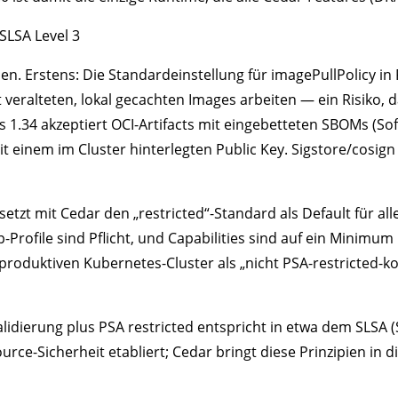
SLSA Level 3
nen. Erstens: Die Standardeinstellung für imagePullPolicy i
t veralteten, lokal gecachten Images arbeiten — ein Risiko,
s 1.34 akzeptiert OCI-Artifacts mit eingebetteten SBOMs (So
 einem im Cluster hinterlegten Public Key. Sigstore/cosign (V
 setzt mit Cedar den „restricted“-Standard als Default für al
ofile sind Pflicht, und Capabilities sind auf ein Minimum r
aller produktiven Kubernetes-Cluster als „nicht PSA-restrict
dierung plus PSA restricted entspricht in etwa dem SLSA (Su
ce-Sicherheit etabliert; Cedar bringt diese Prinzipien in 