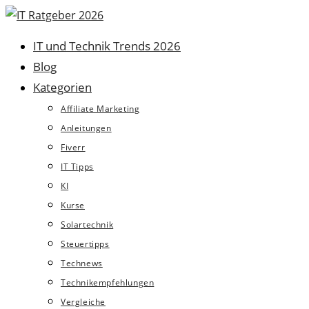
Zum
Inhalt
IT und Technik Trends 2026
springen
Blog
Kategorien
Affiliate Marketing
Anleitungen
Fiverr
IT Tipps
KI
Kurse
Solartechnik
Steuertipps
Technews
Technikempfehlungen
Vergleiche