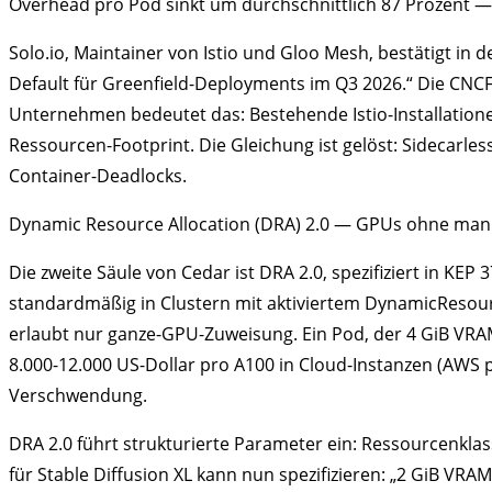
Overhead pro Pod sinkt um durchschnittlich 87 Prozent — 
Solo.io, Maintainer von Istio und Gloo Mesh, bestätigt in 
Default für Greenfield-Deployments im Q3 2026.“ Die CNCF 
Unternehmen bedeutet das: Bestehende Istio-Installatione
Ressourcen-Footprint. Die Gleichung ist gelöst: Sidecarles
Container-Deadlocks.
Dynamic Resource Allocation (DRA) 2.0 — GPUs ohne manu
Die zweite Säule von Cedar ist DRA 2.0, spezifiziert in KEP 
standardmäßig in Clustern mit aktiviertem DynamicResourc
erlaubt nur ganze-GPU-Zuweisung. Ein Pod, der 4 GiB VRA
8.000-12.000 US-Dollar pro A100 in Cloud-Instanzen (AWS p
Verschwendung.
DRA 2.0 führt strukturierte Parameter ein: Ressourcenkla
für Stable Diffusion XL kann nun spezifizieren: „2 GiB VR