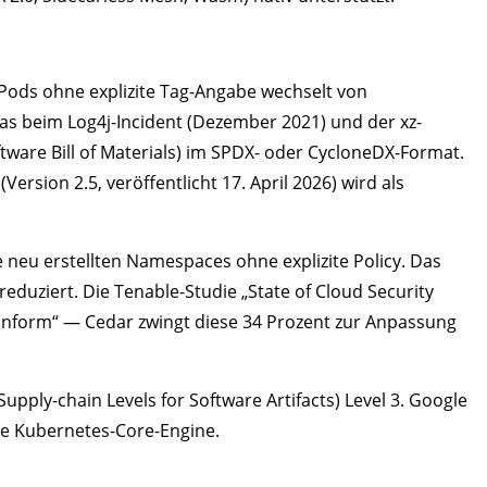
n Pods ohne explizite Tag-Angabe wechselt von
 das beim Log4j-Incident (Dezember 2021) und der xz-
ftware Bill of Materials) im SPDX- oder CycloneDX-Format.
ersion 2.5, veröffentlicht 17. April 2026) wird als
le neu erstellten Namespaces ohne explizite Policy. Das
eduziert. Die Tenable-Studie „State of Cloud Security
ed-konform“ — Cedar zwingt diese 34 Prozent zur Anpassung
pply-chain Levels for Software Artifacts) Level 3. Google
die Kubernetes-Core-Engine.