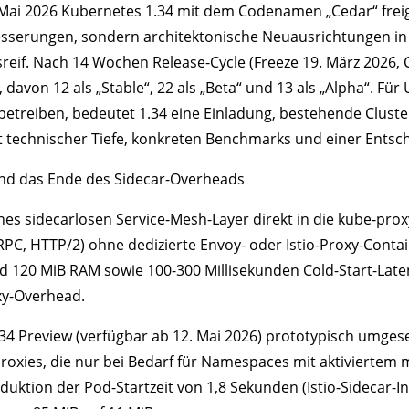
 Mai 2026 Kubernetes 1.34 mit dem Codenamen „Cedar“ frei
sserungen, sondern architektonische Neuausrichtungen in 
f. Nach 14 Wochen Release-Cycle (Freeze 19. März 2026, Co
von 12 als „Stable“, 22 als „Beta“ und 13 als „Alpha“. Für
treiben, bedeutet 1.34 eine Einladung, bestehende Cluster-
mit technischer Tiefe, konkreten Benchmarks und einer Ents
und das Ende des Sidecar-Overheads
nes sidecarlosen Service-Mesh-Layer direkt in die kube-prox
C, HTTP/2) ohne dedizierte Envoy- oder Istio-Proxy-Containe
und 120 MiB RAM sowie 100-300 Millisekunden Cold-Start-Late
oxy-Overhead.
34 Preview (verfügbar ab 12. Mai 2026) prototypisch umgese
Proxies, die nur bei Bedarf für Namespaces mit aktivierte
eduktion der Pod-Startzeit von 1,8 Sekunden (Istio-Sidecar-