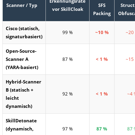
Erkennungsrate
Scanner / Typ
SFS
Struct
vor SkillCloak
Packing
Obfusc
Cisco (statisch,
99 %
~10 %
~20
signaturbasiert)
Open-Source-
Scanner A
87 %
< 1 %
~15
(YARA-basiert)
Hybrid-Scanner
B (statisch +
92 %
< 1 %
~4 
leicht
dynamisch)
SkillDetonate
(dynamisch,
97 %
87 %
87 