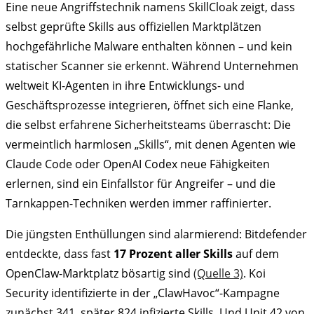
Eine neue Angriffstechnik namens SkillCloak zeigt, dass
selbst geprüfte Skills aus offiziellen Marktplätzen
hochgefährliche Malware enthalten können – und kein
statischer Scanner sie erkennt. Während Unternehmen
weltweit KI-Agenten in ihre Entwicklungs- und
Geschäftsprozesse integrieren, öffnet sich eine Flanke,
die selbst erfahrene Sicherheitsteams überrascht: Die
vermeintlich harmlosen „Skills“, mit denen Agenten wie
Claude Code oder OpenAI Codex neue Fähigkeiten
erlernen, sind ein Einfallstor für Angreifer – und die
Tarnkappen-Techniken werden immer raffinierter.
Die jüngsten Enthüllungen sind alarmierend: Bitdefender
entdeckte, dass fast
17 Prozent aller Skills
auf dem
OpenClaw-Marktplatz bösartig sind
(Quelle 3)
. Koi
Security identifizierte in der „ClawHavoc“-Kampagne
zunächst 341, später 824 infizierte Skills. Und Unit 42 von