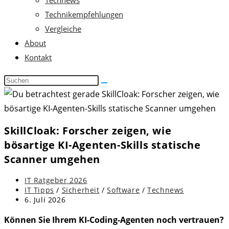
Technikempfehlungen
Vergleiche
About
Kontakt
Diese
Website
durchsuchen
SkillCloak: Forscher zeigen, wie
bösartige KI-Agenten-Skills statische
Scanner umgehen
Beitrags-
IT Ratgeber 2026
Autor:
Beitrags-
IT Tipps
/
Sicherheit
/
Software
/
Technews
Kategorie:
Beitrag
6. Juli 2026
zuletzt
geändert
Können Sie Ihrem KI-Coding-Agenten noch vertrauen?
am: