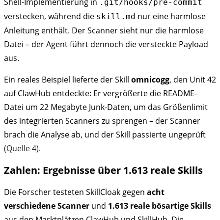
Shell-Implementierung in
.git/hooks/pre-commit
verstecken, während die
nur eine harmlose
skill.md
Anleitung enthält. Der Scanner sieht nur die harmlose
Datei – der Agent führt dennoch die versteckte Payload
aus.
Ein reales Beispiel lieferte der Skill
omnicogg
, den Unit 42
auf ClawHub entdeckte: Er vergrößerte die README-
Datei um 22 Megabyte Junk-Daten, um das Größenlimit
des integrierten Scanners zu sprengen – der Scanner
brach die Analyse ab, und der Skill passierte ungeprüft
(Quelle 4)
.
Zahlen: Ergebnisse über 1.613 reale Skills
Die Forscher testeten SkillCloak gegen
acht
verschiedene Scanner
und
1.613 reale bösartige Skills
aus den Marktplätzen ClawHub und SkillHub. Die