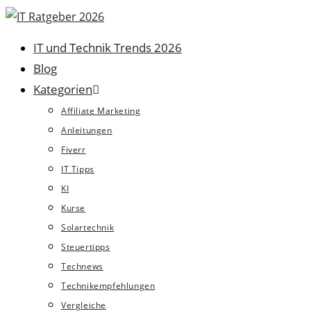
Zum
Inhalt
IT und Technik Trends 2026
springen
Blog
Kategorien
Affiliate Marketing
Anleitungen
Fiverr
IT Tipps
KI
Kurse
Solartechnik
Steuertipps
Technews
Technikempfehlungen
Vergleiche